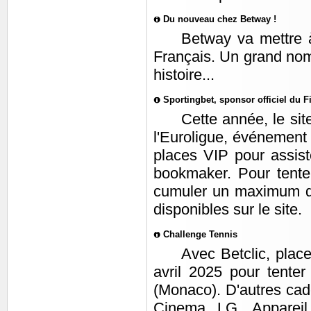
Du nouveau chez Betway !
Betway va mettre à
Français. Un grand nomb
histoire...
Sportingbet, sponsor officiel du F
Cette année, le sit
l'Euroligue, événement 
places VIP pour assist
bookmaker. Pour tenter
cumuler un maximum de 
disponibles sur le site.
Challenge Tennis
Avec Betclic, plac
avril 2025 pour tente
(Monaco). D'autres cad
Cinema LG, Appareil