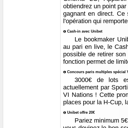
obtiendrez un point par
gagnant en direct. Ce s
l'opération qui remporte
Cash-in avec Unibet
Le bookmaker Unibe
au pari en live, le Cas
possible de retirer son
fonction permet de limit
Concours paris multiples spécial 
3000€ de lots e
actuellement par Sporti
VI Nations ! Cette pro
places pour la H-Cup, la
Unibet offre 20€
Pariez minimum 5€ 
vous devinez le bon sco