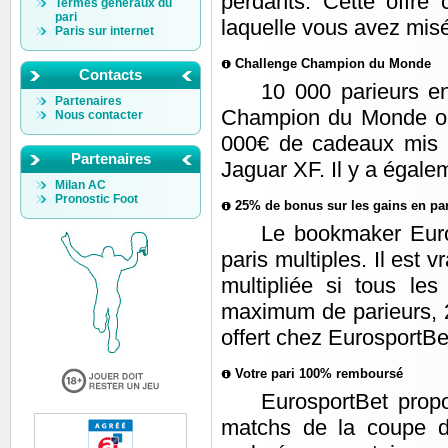
perdants. Cette offre
Termes généraux du
pari
laquelle vous avez misée
Paris sur internet
Challenge Champion du Monde
Contacts
10 000 parieurs e
Partenaires
Champion du Monde orga
Nous contacter
000€ de cadeaux mis en
Partenaires
Jaguar XF. Il y a égal
Milan AC
Pronostic Foot
25% de bonus sur les gains en par
Le bookmaker Euro
paris multiples. Il est
multipliée si tous le
maximum de parieurs, 2
offert chez EurosportBe
Votre pari 100% remboursé
EurosportBet prop
matchs de la coupe du