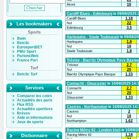
10
Aironi
Cardiff Blues - Edimbourg
le 09/08/2025 
1.18
Cardiff Blues
22
Les bookmakers
Nul
3.5
Edimbourg
Sports
Harlequins - Stade Toulousain
le 09/08/2
Bwin
1.8
Harlequins
Betclic
18
Nul
EurosportBET
1.8
Stade Toulousain
PMU Sport
ParionsWeb
France Pari
Trévise - Biarritz Olympique Pays Basqu
2.7
Trévise
Turf
20
Nul
Betclic Turf
1.33
Biarritz Olympique Pays Basque
Connacht - Gloucester
le 10/08/2025 14:
Services
2.7
Connacht
20
Nul
Comparer les cotes
1.33
Gloucester
Actualités des paris
Flux RSS
Castres - Northampton
le 10/08/2025 14:
Actualités sportives
2
Castres
Brèves
18
Nul
Aide et informations
1.62
Northampton
Jeux de sports
Racing Métro 92 - London Irish
le 10/08/2
1.18
Dictionnaire
Racing Métro 92