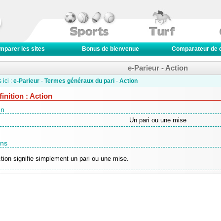
parer les sites
Bonus de bienvenue
Comparateur de 
e-Parieur - Action
 ici :
e-Parieur
-
Termes généraux du pari
-
Action
inition : Action
on
Un pari ou une mise
ons
tion signifie simplement un pari ou une mise.