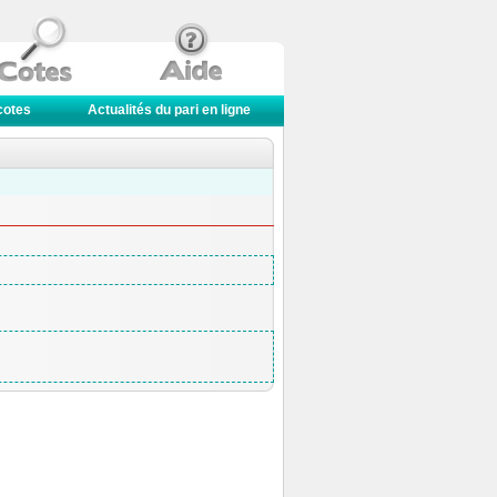
cotes
Actualités du pari en ligne