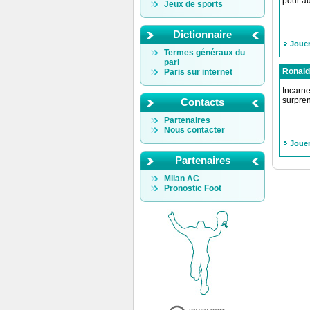
pour au
Jeux de sports
Dictionnaire
Jouer
Termes généraux du
pari
Ronald
Paris sur internet
Incarne
surpren
Contacts
Partenaires
Nous contacter
Jouer
Partenaires
Milan AC
Pronostic Foot