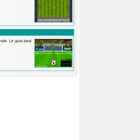
nale. Le goal peut