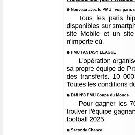
Nouveau avec le PMU : vos paris s
Tous les paris hi
disponibles sur smartph
site Mobile et un site
n'importe où.
PMU FANTASY LEAGUE
L'opération organ
sa propre équipe de Pr
des transferts. 10 00
Toutes les conditions du
Défi N°8 PMU Coupe du Monde
Pour gagner les 70
trouver l'équipe gagna
football 2025.
Seconde Chance