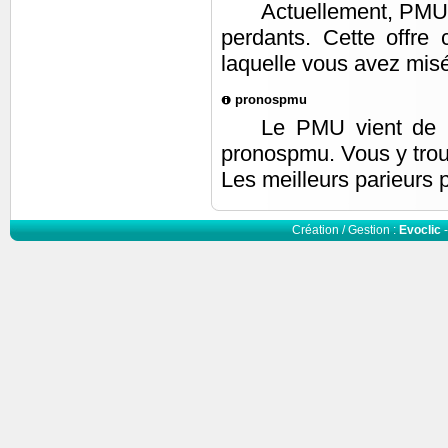
Actuellement, PMU 
perdants. Cette offre
laquelle vous avez misée
pronospmu
Le PMU vient de me
pronospmu. Vous y trouv
Les meilleurs parieurs 
Création / Gestion :
Evoclic
-