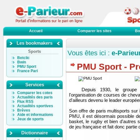
Accueil
Comparer les sites
Bo
Les bookmakers
Sports
Vous êtes ici :
e-Parieu
Betclic
Bwin
PMU Sport - Pr
PMU Sport
France Pari
Services
Depuis 1930, le groupe
Comparer les cotes
l'organisation de courses de cheva
Actualités des paris
d'ailleurs devenu le leader europé
Flux RSS
Actualités sportives
Brèves
Son offre de paris multisports sur 
Aide et informations
PMU, il est désormais possible de p
Jeux de sports
basket, le rugby et bien d'autres
de jeu française et fait donc parti
Dictionnaire