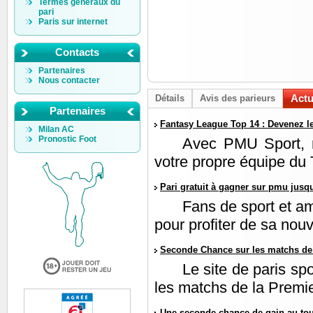
Termes généraux du
pari
Paris sur internet
Contacts
Partenaires
Nous contacter
Actu
Détails
Avis des parieurs
Partenaires
Fantasy League Top 14 : Devenez le
Milan AC
Pronostic Foot
Avec PMU Sport, m
votre propre équipe du T
Pari gratuit à gagner sur pmu jusq
Fans de sport et am
pour profiter de sa nouv
Seconde Chance sur les matchs d
Le site de paris s
les matchs de la Premie
Une seconde chance de gain au to