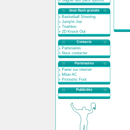
Gagner aux paris sportifs
Jeux flash gratuits
Basketball Shooting
Jump'in Joe
Triathlon
2D Knock Out
Contacts
Partenaires
Nous contacter
Partenaires
Parier sur internet
Milan AC
Pronostic Foot
Publicités